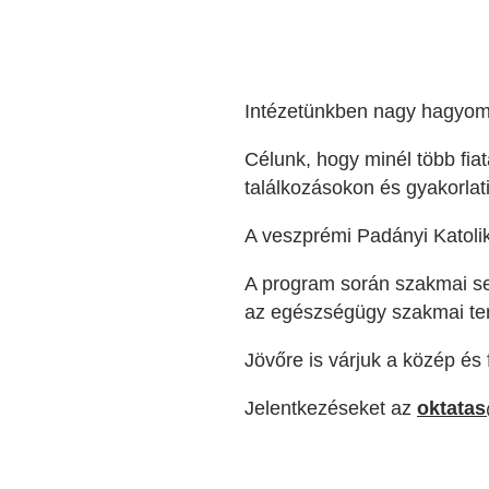
Intézetünkben nagy hagyom
Célunk, hogy minél több fia
találkozásokon és gyakorlat
A veszprémi Padányi Katolik
A program során szakmai seg
az egészségügy szakmai terü
Jövőre is várjuk a közép és
Jelentkezéseket az
oktata