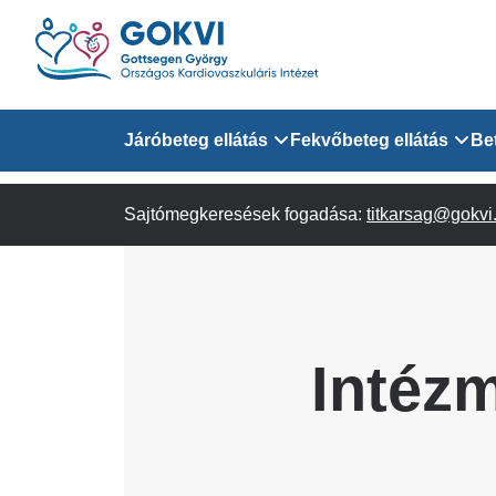
Ugrás
a
tartalomra
Domain
Járóbeteg ellátás
Fekvőbeteg ellátás
Be
menu
Sajtómegkeresések fogadása:
Járóbeteg Információk
Felnőtt Kardiológiai 
titkarsag@gokvi
for
Szakrendeléseink
Felnőtt Szívsebészeti
Érsebészeti Osztály
GOKVI
Felnőtt Kardiovaszku
Intéz
(main)
Felnőtt Szív- és Érse
AITO
Sürgősségi Betegellá