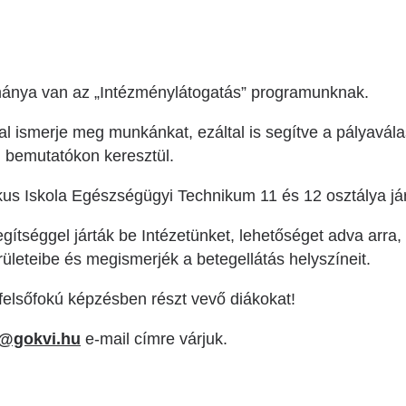
ánya van az „Intézménylátogatás” programunknak.
tal ismerje meg munkánkat, ezáltal is segítve a pályavál
i bemutatókon keresztül.
us Iskola Egészségügyi Technikum 11 és 12 osztálya jár
ítséggel járták be Intézetünket, lehetőséget adva arra,
leteibe és megismerjék a betegellátás helyszíneit.
 felsőfokú képzésben részt vevő diákokat!
s@gokvi.hu
e-mail címre várjuk.