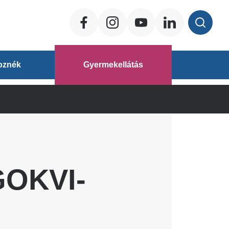
Social
ég
oznék
Gyermekellátás
áz
GOKVI-