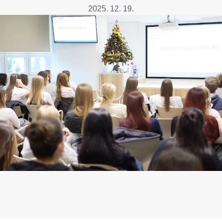
Betegtájékoztatók
2025. 12. 19.
ály
Rehabilitáció Füreden
Patika ügyeleti link Pest
Látogatóknak
vármegyére vonatkozóan
tó Osztály
Szolgáltatásaink
Egészségértés
A szív atlasza
Nemzeti szívinfarktus regiszter