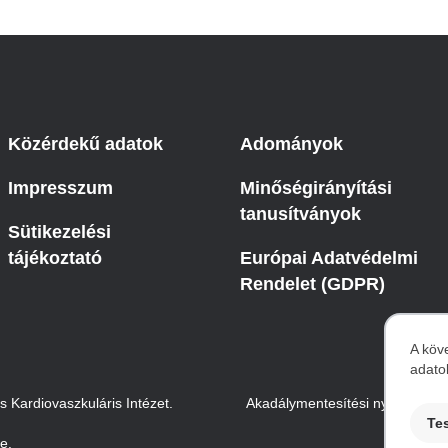
Közérdekű adatok
Adományok
Impresszum
Minőségirányítási
tanusítványok
Sütikezelési
tájékoztató
Európai Adatvédelmi
Rendelet (GDPR)
A köv
adato
S
Kardiovaszkuláris Intézet.
Akadálymentesítési nyilatkozat
Te
te.