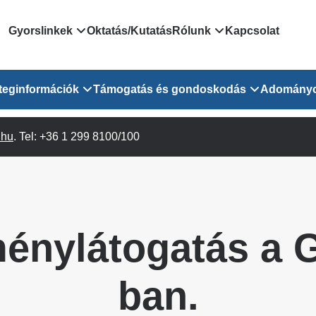
Domain
Gyorslinkek
Oktatás/Kutatás
Rólunk
Kapcsolat
menu
Járóbeteg Irányítási Rendszer
Bemutatkozás/vezetős
teginformációk
Támogatás és gondoskodás
Adomány
for
Országos Online Várólista
Rendezvényeink
Rendszer
Osztály
.hu
Orvosaink
. Tel: +36 1 299 8100/100
Pszichológusok
Híreink
GOKVI
EESZT - Egészségablak
 Osztály
Beavatkozások
Gyógytornászok
Dolgozz a GOKVI-ban!
EESZT - Információs portál
(alt)
Vizsgálatok
Gyógyszertár
Pályázatok
Sürgősségi ügyeletkereső
láris ITO
Leletek és laboreredmények
Csoportos foglalkozások
Egészségfejlesztő kórh
ménylátogatás a 
lekérése
felnőtt betegeinknek
Egységes alapellátási ügyeleti
bészet
Közérdekű adatok
rendszer
Egészségügyi dokumentáció
Prevenció
ban.
kikérő lap
Háziorvosi körzetek Pest
tó Osztály
Szociális munkás
vármegyére vonatkozóan