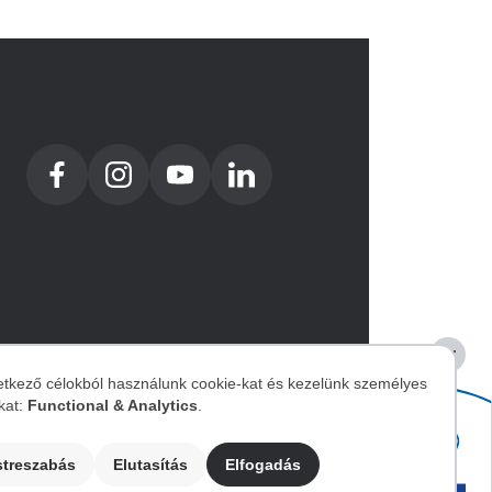
etkező célokból használunk cookie-kat és kezelünk személyes
kat:
Functional & Analytics
.
zemélyes
Image
streszabás
Elutasítás
Elfogadás