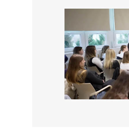
Katéter Terápiás Oszt
Image
Kardiológiai Képalko
Radiológiai Osztály