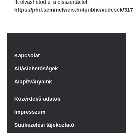
Itt olvashatod el a disszertációt:
https://phd.semmelweis.hu/public/vedesek/31
Kapcsolat
Álláslehetőségek
Alapítványaink
Közérdekű adatok
Impresszum
Sütikezelési tájékoztató