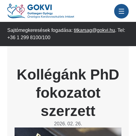
Ugrás
a
tartalomra
Sajtómegkeresések fogadása:
titkarsag@gokvi.hu
. Tel:
+36 1 299 8100/100
Kollégánk PhD
fokozatot
szerzett
2026. 02. 26.
Image