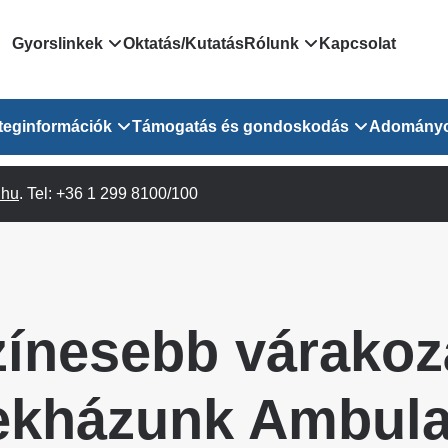
Domain
Gyorslinkek
Oktatás/Kutatás
Rólunk
Kapcsolat
menu
Járóbeteg Irányítási Rendszer
Bemutatkozás/vezetős
teginformációk
Támogatás és gondoskodás
Adomány
for
Országos Online Várólista
Rendezvényeink
Rendszer
Osztály
.hu
Orvosaink
. Tel: +36 1 299 8100/100
Pszichológusok
Híreink
GOKVI
EESZT - Egészségablak
 Osztály
Beavatkozások
Gyógytornászok
Dolgozz a GOKVI-ban!
EESZT - Információs portál
(alt)
Vizsgálatok
Gyógyszertár
Pályázatok
Sürgősségi ügyeletkereső
láris ITO
Leletek és laboreredmények
Csoportos foglalkozások
Egészségfejlesztő kórh
zínesebb várakoz
lekérése
felnőtt betegeinknek
Egységes alapellátási ügyeleti
bészet
Közérdekű adatok
rendszer
Egészségügyi dokumentáció
Prevenció
kházunk Ambula
kikérő lap
Háziorvosi körzetek Pest
tó Osztály
Szociális munkás
vármegyére vonatkozóan