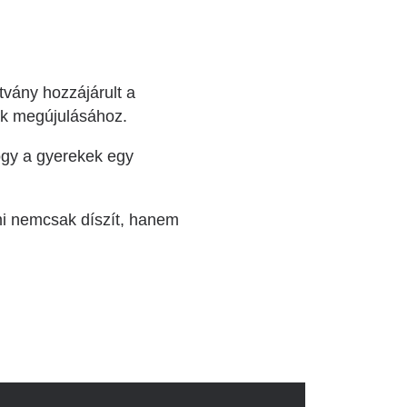
vány hozzájárult a
ak megújulásához.
hogy a gyerekek egy
ami nemcsak díszít, hanem