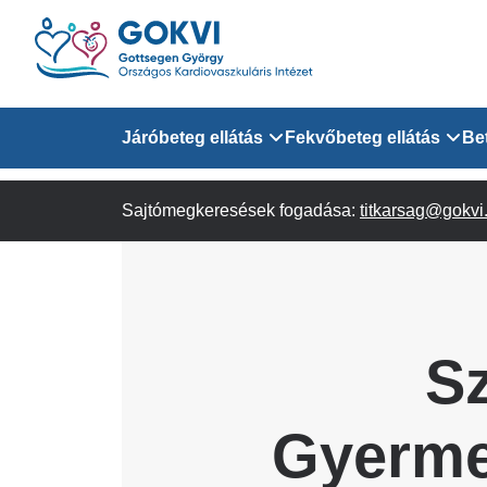
Ugrás
a
tartalomra
Domain
Járóbeteg ellátás
Fekvőbeteg ellátás
Be
menu
Sajtómegkeresések fogadása:
Járóbeteg Információk
Felnőtt Kardiológiai 
titkarsag@gokvi
for
Szakrendeléseink
Felnőtt Szívsebészeti
Érsebészeti Osztály
GOKVI
Felnőtt Kardiovaszku
S
(main)
Felnőtt Szív- és Érse
AITO
Gyerme
Sürgősségi Betegellá