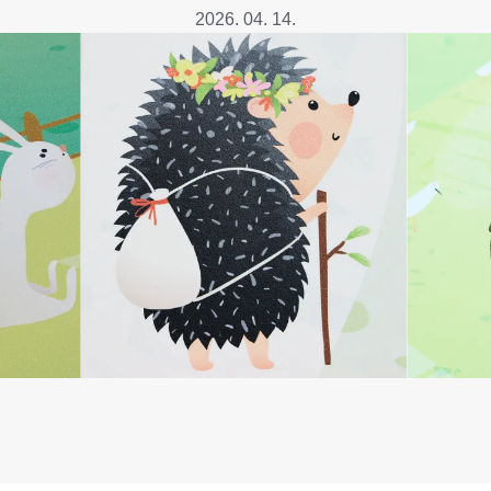
Betegtájékoztatók
2026. 04. 14.
ály
Rehabilitáció Füreden
Patika ügyeleti link Pest
Látogatóknak
vármegyére vonatkozóan
tó Osztály
Szolgáltatásaink
Egészségértés
A szív atlasza
Nemzeti szívinfarktus regiszter