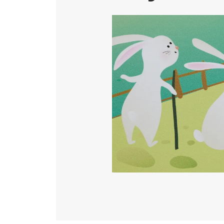
Katéter Terápiás Oszt
Image
Kardiológiai Képalko
Radiológiai Osztály