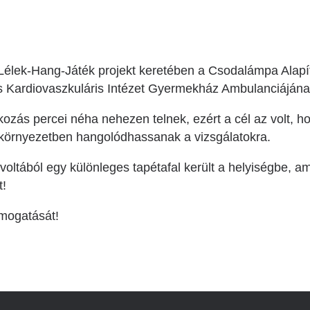
Lélek-Hang-Játék projekt keretében a Csodalámpa Alapít
 Kardiovaszkuláris Intézet Gyermekház Ambulanciáján
kozás percei néha nehezen telnek, ezért a cél az volt, 
környezetben hangolódhassanak a vizsgálatokra.
oltából egy különleges tapétafal került a helyiségbe, 
t!
mogatását!