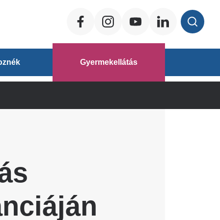
Social
ég
oznék
Gyermekellátás
áz
ás
nciáján