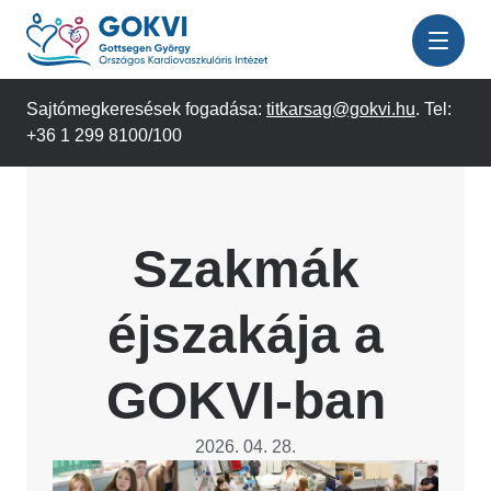
Ugrás
a
tartalomra
Sajtómegkeresések fogadása:
titkarsag@gokvi.hu
. Tel:
+36 1 299 8100/100
Szakmák
éjszakája a
GOKVI-ban
2026. 04. 28.
Image