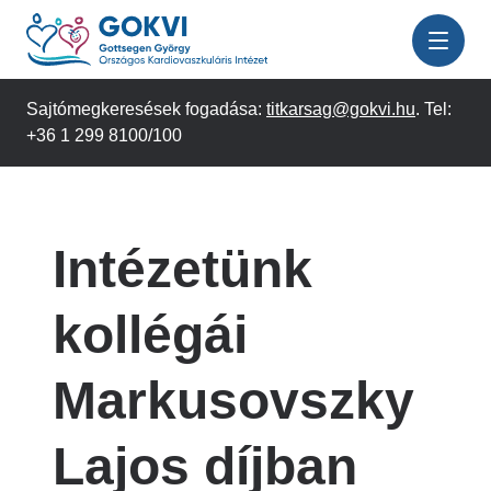
Ugrás
a
tartalomra
Sajtómegkeresések fogadása:
titkarsag@gokvi.hu
. Tel:
+36 1 299 8100/100
Intézetünk
kollégái
Markusovszky
Lajos díjban