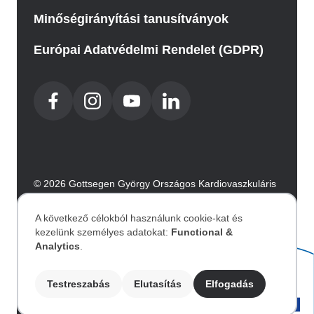
Minőségirányítási tanusítványok
Európai Adatvédelmi Rendelet (GDPR)
© 2026 Gottsegen György Országos Kardiovaszkuláris
Intézet. Minden jog fenntartva.
Az oldalt az Integral Vision készítette.
A következő célokból használunk cookie-kat és
kezelünk személyes adatokat:
Functional &
Személyes
Analytics
.
Akadálymentesítési nyilatkozat
adatok
Testreszabás
Elutasítás
Elfogadás
Image