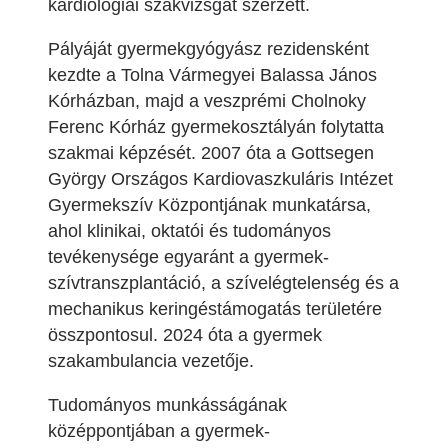
kardiológiai szakvizsgát szerzett.
Pályáját gyermekgyógyász rezidensként
kezdte a Tolna Vármegyei Balassa János
Kórházban, majd a veszprémi Cholnoky
Ferenc Kórház gyermekosztályán folytatta
szakmai képzését. 2007 óta a Gottsegen
György Országos Kardiovaszkuláris Intézet
Gyermekszív Központjának munkatársa,
ahol klinikai, oktatói és tudományos
tevékenysége egyaránt a gyermek-
szívtranszplantáció, a szívelégtelenség és a
mechanikus keringéstámogatás területére
összpontosul. 2024 óta a gyermek
szakambulancia vezetője.
Tudományos munkásságának
középpontjában a gyermek-