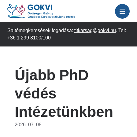
Ugrás
a
tartalomra
Sajtómegkeresések fogadása:
titkarsag@gokvi.hu
. Tel:
+36 1 299 8100/100
Újabb PhD
védés
Intézetünkben
2026. 07. 08.