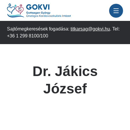
Ugrás
a
tartalomra
Sajtómegkeresések fogadása:
titkarsag@gokvi.hu
. Tel:
+36 1 299 8100/100
Dr. Jákics
József