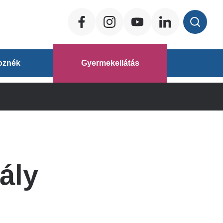
Social
ég
oznék
Gyermekellátás
áz
ály