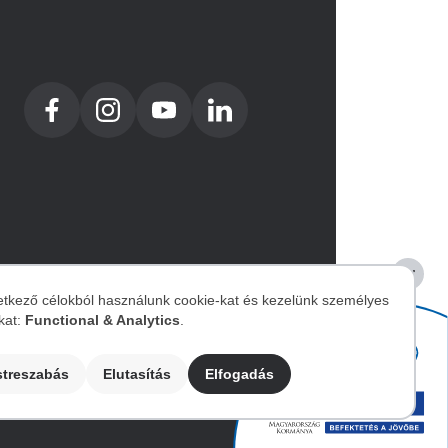
etkező célokból használunk cookie-kat és kezelünk személyes
kat:
Functional & Analytics
.
zemélyes
Image
streszabás
Elutasítás
Elfogadás
datok