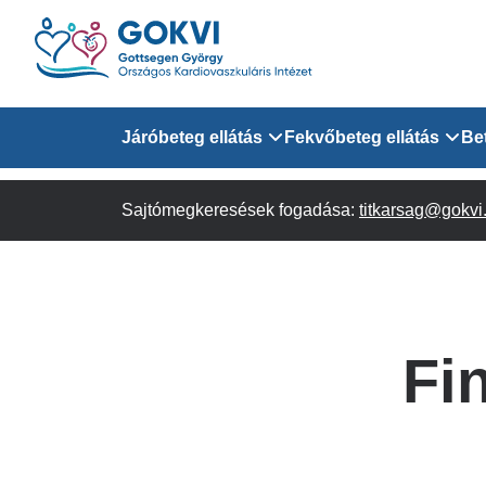
Ugrás
a
tartalomra
Domain
Járóbeteg ellátás
Fekvőbeteg ellátás
Be
menu
Sajtómegkeresések fogadása:
Járóbeteg Információk
Felnőtt Kardiológiai 
titkarsag@gokvi
for
Szakrendeléseink
Felnőtt Szívsebészeti
Érsebészeti Osztály
GOKVI
Felnőtt Kardiovaszku
Fi
(main)
Felnőtt Szív- és Érse
AITO
Sürgősségi Betegellá