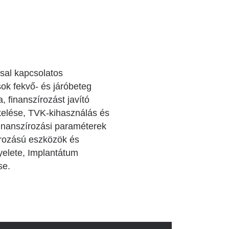
sal kapcsolatos
sok fekvő- és járóbeteg
finanszírozást javító
ékelése, TVK-kihasználás és
 finanszírozási paraméterek
írozású eszközök és
gyelete, Implantátum
se.