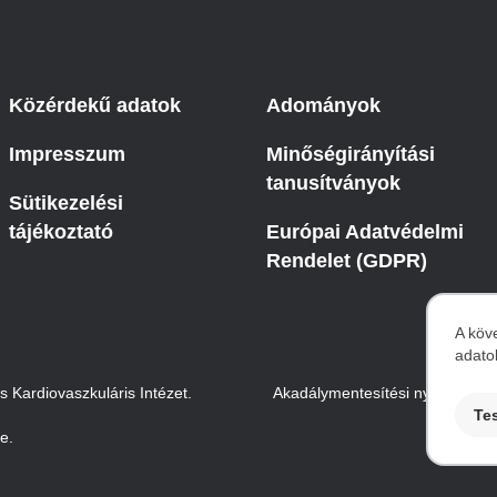
Közérdekű adatok
Adományok
Impresszum
Minőségirányítási
tanusítványok
Sütikezelési
tájékoztató
Európai Adatvédelmi
Rendelet (GDPR)
A köv
adato
S
Kardiovaszkuláris Intézet.
Akadálymentesítési nyilatkozat
Te
te.
a