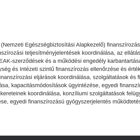
Betegtájékoztatók
ály
Rehabilitáció Füreden
Patika ügyeleti link Pest
Látogatóknak
vármegyére vonatkozóan
tó Osztály
Szolgáltatásaink
Egészségértés
A szív atlasza
(Nemzeti Egészségbiztosítási Alapkezelő) finanszírozás
Nemzeti szívinfarktus regiszter
anszírozási teljesítményjelentések koordinálása, az ellátá
EAK-szerződések és a működési engedély karbantartása, 
ség és Intézeti szintű finanszírozás ellenőrzése és ért
finanszírozási eljárások koordinálása, szolgáltatások és
tása, kapacitásmódosítások ügyintézése, egyedi finansz
 kereteinek koordinálása, konzíliumi szolgáltatások felü
ése, egyedi finanszírozású gyógyszerjelentés működteté