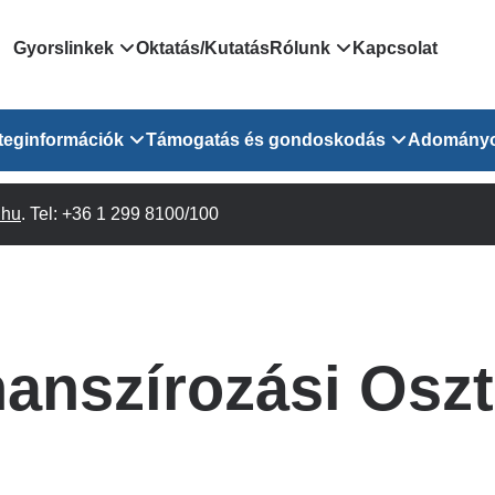
Domain
Gyorslinkek
Oktatás/Kutatás
Rólunk
Kapcsolat
menu
Járóbeteg Irányítási Rendszer
Bemutatkozás/vezetős
teginformációk
Támogatás és gondoskodás
Adomány
for
Országos Online Várólista
Rendezvényeink
Rendszer
Osztály
.hu
Orvosaink
. Tel: +36 1 299 8100/100
Pszichológusok
Híreink
GOKVI
EESZT - Egészségablak
 Osztály
Beavatkozások
Gyógytornászok
Dolgozz a GOKVI-ban!
EESZT - Információs portál
(alt)
Vizsgálatok
Gyógyszertár
Pályázatok
Sürgősségi ügyeletkereső
láris ITO
Leletek és laboreredmények
Csoportos foglalkozások
Egészségfejlesztő kórh
nanszírozási Oszt
lekérése
felnőtt betegeinknek
Egységes alapellátási ügyeleti
bészet
Közérdekű adatok
rendszer
Egészségügyi dokumentáció
Prevenció
kikérő lap
Háziorvosi körzetek Pest
tó Osztály
Szociális munkás
vármegyére vonatkozóan