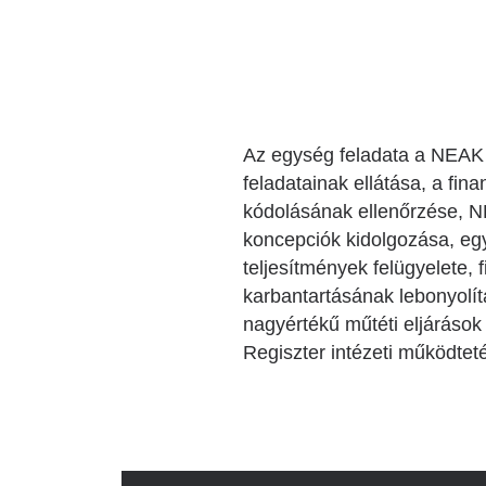
Katéter Terápiás Oszt
Kardiológiai Képalko
Radiológiai Osztály
Az egység feladata a NEAK 
feladatainak ellátása, a fin
kódolásának ellenőrzése, N
koncepciók kidolgozása, egy
teljesítmények felügyelete, 
karbantartásának lebonyolí
nagyértékű műtéti eljárások
Regiszter intézeti működtet