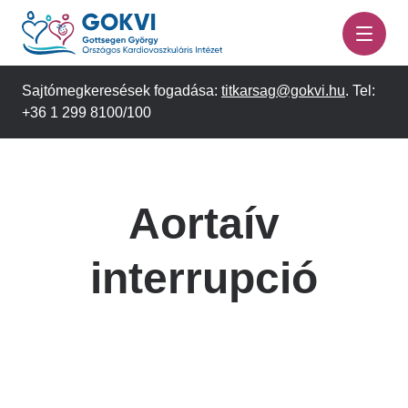
Ugrás
a
tartalomra
Sajtómegkeresések fogadása:
titkarsag@gokvi.hu
. Tel:
+36 1 299 8100/100
Aortaív
interrupció