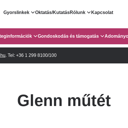
Domain
Gyorslinkek
Oktatás/Kutatás
Rólunk
Kapcsolat
menu
Járóbeteg Irányítási Rendszer
Bemutatkozás/vezetős
teginformációk
Gondoskodás és támogatás
Adományo
for
Országos Online Várólista
Rendezvényeink
Rendszer
sebészet
.hu
Orvosaink
. Tel: +36 1 299 8100/100
Gyermekeknek és szüleiknek
Híreink
GOKVI
EESZT - Egészségablak
Vizsgálatok/Beavatkozások
Pszichológusok
Dolgozz a GOKVI-ban!
ITR - 3.
EESZT - Információs portál
(alt)
Leletek és laboreredmények
Gyógytornászok
Pályázatok
lekérése
Sürgősségi ügyeletkereső
Szociális munkás
Egészségfejlesztő kórh
 és
Glenn műtét
Egészségügyi dokumentáció
Egységes alapellátási ügyeleti
 1-2. em.
Kórházpedagógia
Közérdekű adatok
kikérő lap
rendszer
Gyógyszertár
Anyaszállás/Családbarát ellátás
Háziorvosi körzetek Pest
a Gyermekszív Központban
vármegyére vonatkozóan