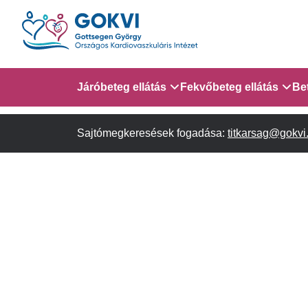
Ugrás
a
tartalomra
Domain
Járóbeteg ellátás
Fekvőbeteg ellátás
Be
menu
Sajtómegkeresések fogadása:
Járóbeteg Információk
Gyermek Szív- és Ér
titkarsag@gokvi
AITO - 4. em.
for
Szakambulanciák
Gyermek Kardiológiai 
em.
GOKVI
Gyermek Kardiológiai
(main
Szívsebészeti Osztály
child)