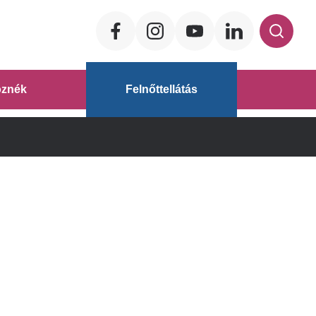
Social
ég
znék
Felnőttellátás
áz