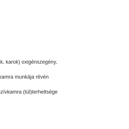
yak, karok) oxigénszegény,
 kamra munkája révén
szívkamra (túl)terheltsége