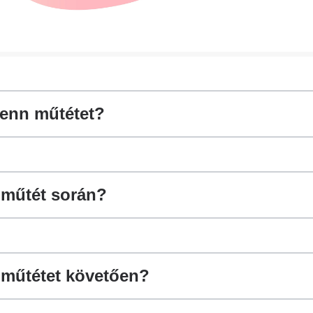
lenn műtétet?
 műtét során?
n műtétet követően?