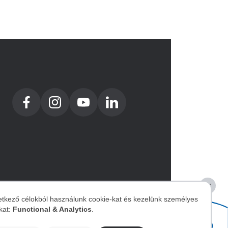
etkező célokból használunk cookie-kat és kezelünk személyes
kat:
Functional & Analytics
.
zemélyes
Image