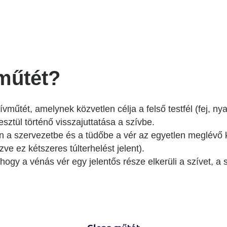
Betegtájékoztatók
Patika ügyeleti link Pest
vármegyére vonatkozóan
Látogatóknak
Egészségértés
Az ép szív és betegségeinek
műtét?
atlasza
Nemzeti szívinfarktus regiszter
ívműtét, amelynek közvetlen célja a felső testfél (fej, n
sztül történő visszajuttatása a szívbe.
 a szervezetbe és a tüdőbe a vér az egyetlen meglévő
ve ez kétszeres túlterhelést jelent).
hogy a vénás vér egy jelentős része elkerüli a szívet, a 