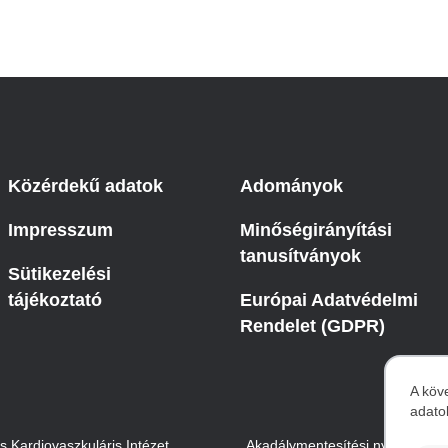
Közérdekű adatok
Adományok
Impresszum
Minőségirányítási
tanusítványok
Sütikezelési
tájékoztató
Európai Adatvédelmi
Rendelet (GDPR)
A köv
adato
S
Kardiovaszkuláris Intézet.
Akadálymentesítési nyilatkozat