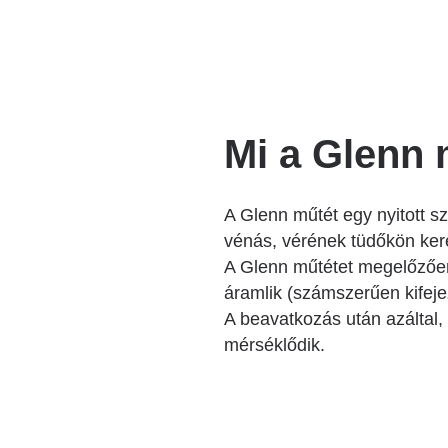
Mi a Glenn 
A Glenn műtét egy nyitott sz
vénás, vérének tüdőkön kere
A Glenn műtétet megelőzően
áramlik (számszerűen kifejez
A beavatkozás után azáltal, 
mérséklődik.
Image