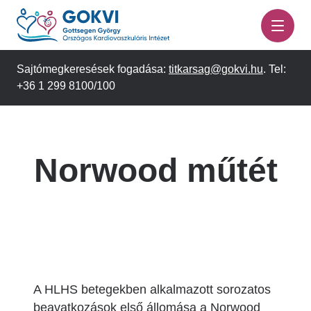
Ugrás
a
tartalomra
Sajtómegkeresések fogadása:
titkarsag@gokvi.hu
. Tel:
+36 1 299 8100/100
Norwood műtét
A HLHS betegekben alkalmazott sorozatos
beavatkozások első állomása a Norwood