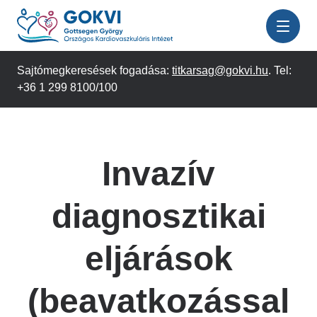
Ugrás
a
tartalomra
Sajtómegkeresések fogadása:
titkarsag@gokvi.hu
. Tel:
+36 1 299 8100/100
Invazív
diagnosztikai
eljárások
(beavatkozással