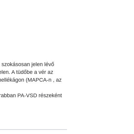
 szokásosan jelen lévő
len. A tüdőbe a vér az
ő mellékágon (MAPCA-n , az
akrabban PA-VSD részeként