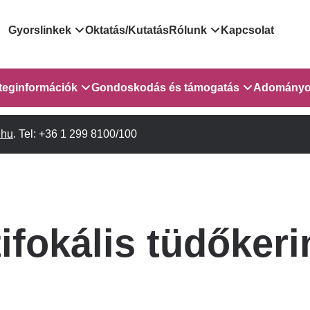
Domain
Gyorslinkek
Oktatás/Kutatás
Rólunk
Kapcsolat
menu
Járóbeteg Irányítási Rendszer
Bemutatkozás/vezetős
teginformációk
Gondoskodás és támogatás
Adományo
for
Országos Online Várólista
Rendezvényeink
Rendszer
sebészet
.hu
Orvosaink
. Tel: +36 1 299 8100/100
Gyermekeknek és szüleiknek
Híreink
GOKVI
EESZT - Egészségablak
Vizsgálatok/Beavatkozások
Pszichológusok
Dolgozz a GOKVI-ban!
ITR - 3.
EESZT - Információs portál
(alt)
Leletek és laboreredmények
Gyógytornászok
Pályázatok
lekérése
Sürgősségi ügyeletkereső
Szociális munkás
Egészségfejlesztő kórh
 és
ifokális tüdőker
Egészségügyi dokumentáció
Egységes alapellátási ügyeleti
 1-2. em.
Kórházpedagógia
Közérdekű adatok
kikérő lap
rendszer
Gyógyszertár
Anyaszállás/Családbarát ellátás
Háziorvosi körzetek Pest
a Gyermekszív Központban
vármegyére vonatkozóan