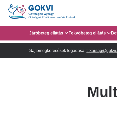
Ugrás
a
tartalomra
Domain
Járóbeteg ellátás
Fekvőbeteg ellátás
Be
menu
Sajtómegkeresések fogadása:
Járóbeteg Információk
Gyermek Szív- és Ér
titkarsag@gokvi
AITO - 4. em.
for
Szakambulanciák
Gyermek Kardiológiai 
em.
GOKVI
Gyermek Kardiológiai
Mult
(main
Szívsebészeti Osztály
child)