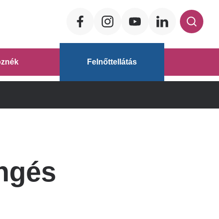
Social
ég
znék
Felnőttellátás
áz
ingés