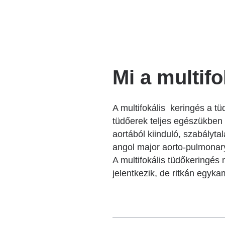
Mi a multif
A multifokális keringés a t
tüdőerek teljes egészükben
aortából kiinduló, szabályt
angol major aorto-pulmonary c
A multifokális tüdőkeringé
jelentkezik, de ritkán egyka