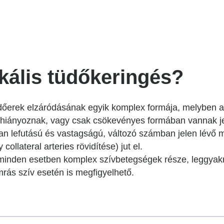
Betegtájékoztatók
Patika ügyeleti link Pest
vármegyére vonatkozóan
Látogatóknak
Egészségértés
Az ép szív és betegségeinek
okális tüdőkeringés?
atlasza
Nemzeti szívinfarktus regiszter
üdőerek elzáródásának egyik komplex formája, melyben a
 hiányoznak, vagy csak csökevényes formában vannak je
alan lefutású és vastagságú, változó számban jelen lév
ollateral arteries rövidítése) jut el.
s minden esetben komplex szívbetegségek része, leggy
mrás szív esetén is megfigyelhető.