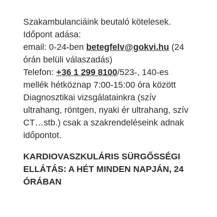
Szakambulanciáink beutaló kötelesek.
Időpont adása:
email: 0-24-ben
betegfelv@gokvi.hu
(24
órán belüli válaszadás)
Telefon:
+36 1 299 8100
/523-, 140-es
mellék hétköznap 7:00-15:00 óra között
Diagnosztikai vizsgálatainkra (szív
ultrahang, röntgen, nyaki ér ultrahang, szív
CT…stb.) csak a szakrendeléseink adnak
időpontot.
KARDIOVASZKULÁRIS SÜRGŐSSÉGI
ELLÁTÁS: A HÉT MINDEN NAPJÁN, 24
ÓRÁBAN