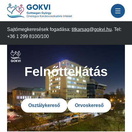
Ugrás
a
tartalomra
Sajtómegkeresések fogadása:
titkarsag@gokvi.hu
. Tel:
+36 1 299 8100/100
Felnőttellátás
Osztálykereső
Orvoskereső