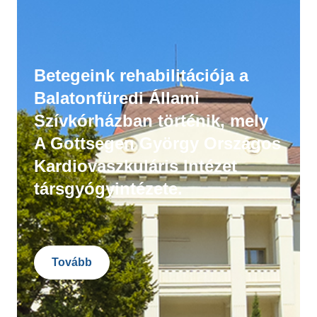
Betegeink rehabilitációja a
Balatonfüredi Állami
Szívkórházban történik, mely
A Gottsegen György Országos
Kardiovaszkuláris Intézet
társgyógyintézete.
Tovább
Image