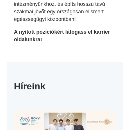
intézményünkhöz, és építs hosszú távú
szakmai jövőt egy országosan elismert
egészségügyi központban!
A nyitott pozíciókért látogass el
karrier
oldalunkra!
Híreink
 more
Read more