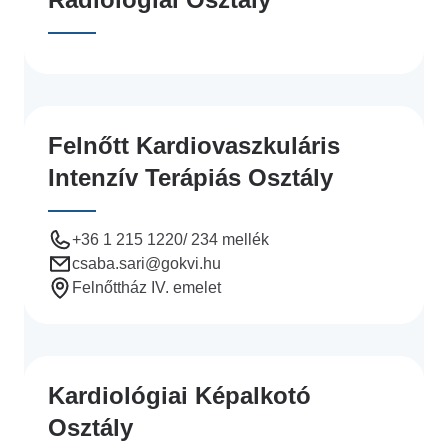
Felnőtt Kardiovaszkuláris
Intenzív Terápiás Osztály
+36 1 215 1220/ 234 mellék
csaba.sari
@gokvi.hu
Felnőttház IV. emelet
Kardiológiai Képalkotó
Osztály