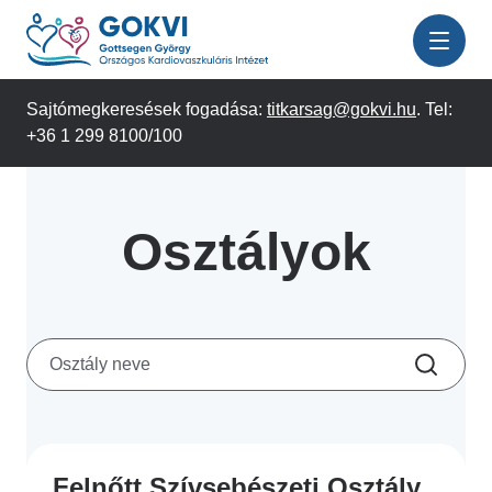
Ugrás
a
tartalomra
Sajtómegkeresések fogadása:
titkarsag@gokvi.hu
. Tel:
+36 1 299 8100/100
Osztályok
Felnőtt Szívsebészeti Osztály