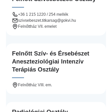
+36 1 215 1220 / 254 mellék
szivsebeszet.titkarsag
@gokvi.hu
Felnőttház VII. emelet
Felnőtt Szív- és Érsebészet
Aneszteziológiai Intenzív
Terápiás Osztály
Felnőttház VIII. em.
Radiológiai Osztály