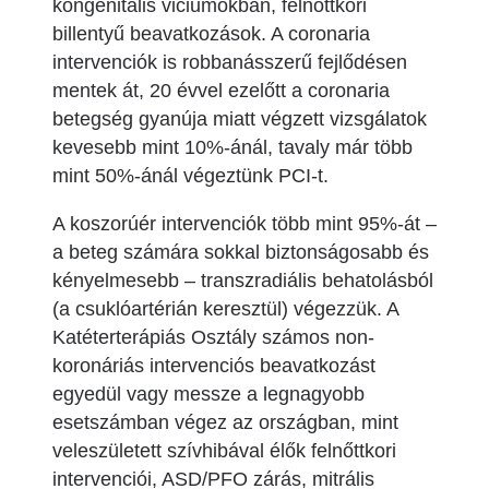
kongenitális viciumokban, felnőttkori
billentyű beavatkozások. A coronaria
intervenciók is robbanásszerű fejlődésen
mentek át, 20 évvel ezelőtt a coronaria
betegség gyanúja miatt végzett vizsgálatok
kevesebb mint 10%-ánál, tavaly már több
mint 50%-ánál végeztünk PCI-t.
A koszorúér intervenciók több mint 95%-át –
a beteg számára sokkal biztonságosabb és
kényelmesebb – transzradiális behatolásból
(a csuklóartérián keresztül) végezzük. A
Katéterterápiás Osztály számos non-
koronáriás intervenciós beavatkozást
egyedül vagy messze a legnagyobb
esetszámban végez az országban, mint
veleszületett szívhibával élők felnőttkori
intervenciói, ASD/PFO zárás, mitrális