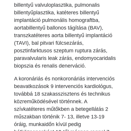
billentyű valvuloplasztika, pulmonalis
billentyűplasztika, katéteres billentyű
implantáció pulmonális homograftba,
aortabillentyű ballonos tágítása (BAV),
transzkatéteres aorta billentyű implantáció
(TAVI), bal pitvari fülcsezárás,
posztinfarktusos szeptum ruptura zárás,
paravalvularis leak zárás, endomyocaridalis
biopszia és renalis denerváció.
A koronáriás és nonkoronáriás intervenciós
beavatkozások 9 intervenciós kardiológus,
továbbá 18 szakasszisztens és technikus
közreműködésével történnek. A
szívkatéteres műtőkben a betegellátás 2
műszakban történik 7- 13, illetve 13-19
óráig, munkaidőn kívül pedig