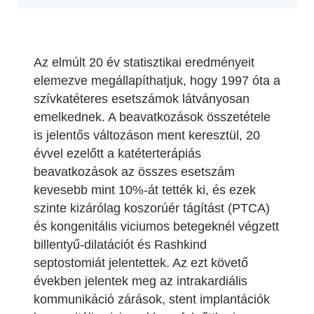
Az elmúlt 20 év statisztikai eredményeit
elemezve megállapíthatjuk, hogy 1997 óta a
szívkatéteres esetszámok látványosan
emelkednek. A beavatkozások összetétele
is jelentős változáson ment keresztül, 20
évvel ezelőtt a katéterterápiás
beavatkozások az összes esetszám
kevesebb mint 10%-át tették ki, és ezek
szinte kizárólag koszorúér tágítást (PTCA)
és kongenitális viciumos betegeknél végzett
billentyű-dilatációt és Rashkind
septostomiát jelentettek. Az ezt követő
években jelentek meg az intrakardiális
kommunikáció zárások, stent implantációk