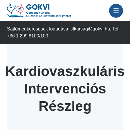
Ugrás
a
tartalomra
Sajtómegkeresések fogadása:
titkarsag@gokvi.hu
. Tel:
+36 1 299 8100/100
Kardiovaszkuláris
Intervenciós
Részleg