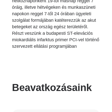
hétköznaponként 19-től másnap reggel 7
óráig, illetve hétvégeken és munkaszüneti
napokon reggel 7-től 24 órában ügyeleti
szolgálat formájában katéterezzük az akut
betegeket az ország egész területéről.
Részt veszünk a budapesti ST-elevációs
miokardiális infarktus primer PCI-vel történő
szervezett ellátási programjában
Beavatkozásaink